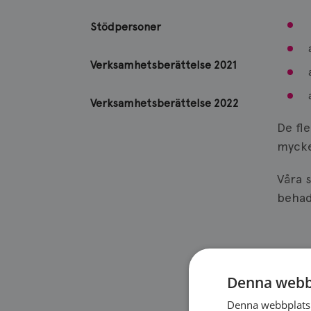
Stödpersoner
Verksamhetsberättelse 2021
Verksamhetsberättelse 2022
De fl
mycke
Våra 
behadl
Denna webb
Denna webbplats 