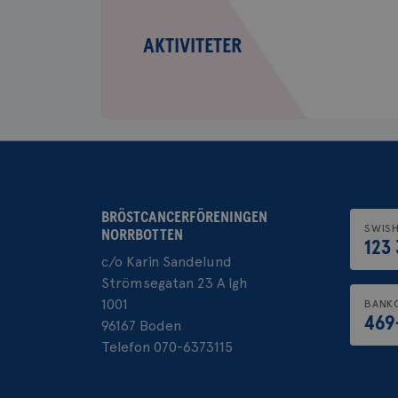
Aktiviteter
CookieScriptConse
AKTIVITETER
Namn
Namn
c_rid
YSC
_gat_UA-1577937-
VISITOR_PRIVACY_
BRÖSTCANCERFÖRENINGEN
37
SWIS
NORRBOTTEN
123 
c/o Karin Sandelund
Strömsegatan 23 A lgh
_ga
__Secure-ROLLOU
1001
BANK
469
96167 Boden
Telefon 070-6373115
VISITOR_INFO1_LIV