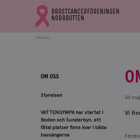
Bröstcancerförbundets
Gå
startsida
till
Bröstcancerförbundets
startsida
Om oss
O
OM OSS
Styrelsen
30 maj
Vi fin
VATTENGYMPA har startat i
Boden och Sunderbyn, ett
fåtal platser finns kvar i båda
bassängerna
Fören