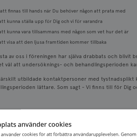
att finnas till hands när Du behöver någon att prata med
att kunna ställa upp för Dig och vi för varandra
att kunna vara tillsammans med någon som vet hur det är
att visa att den ljusa framtiden kommer tillbaka
esta av oss i föreningen har själva drabbats och blivit
t väl att undersöknings- och behandlingsperioden ka
särskilt utbildade kontaktpersoner med tystnadsplikt k
ingsperioden lättare. Som sagt - Vi finns till för Dig o
plats använder cookies
använder cookies för att förbättra användarupplevelsen. Genom 