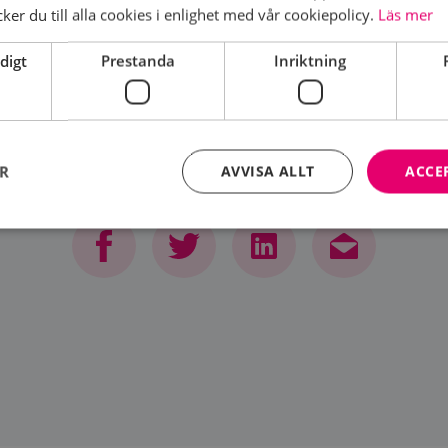
er du till alla cookies i enlighet med vår cookiepolicy.
Läs mer
digt
Prestanda
Inriktning
DELA SIDA
ER
AVVISA ALLT
ACCE
Strikt nödvändigt
Prestanda
Inriktning
Funktioner
kor tillåter kärnwebbplatsfunktioner som användarinloggning och kontohantering. We
utan strikt nödvändiga cookies.
Leverantör
/
Domän
Utgång
Beskrivning
brostcancerforbundet.se
1 år
Denna cookie används för inloggade anv
brostcancerforbundet.se
11
Denna cookie är kopplad till Django
månader
webbutvecklingsplattform för Python. De
4 veckor
att skydda en webbplats mot en viss typ 