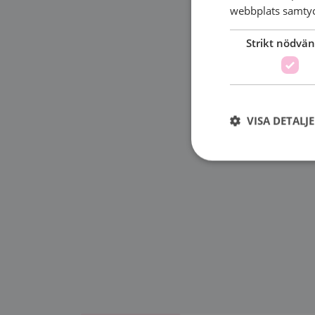
webbplats samtyck
Strikt nödvän
VISA DETALJ
Strikt nödvändiga ka
användas ordentligt 
Namn
sessionid
csrftoken