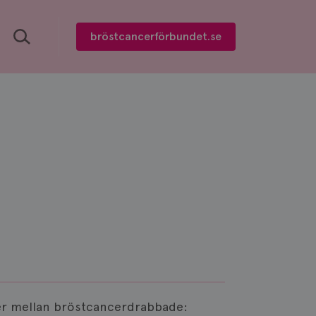
Sök
bröstcancerförbundet.se
ter mellan bröstcancerdrabbade: