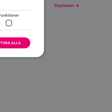
Styrelsen
Funktioner
PTERA ALLA
bbplatsen kan inte
ändare.
n är utformad för
av