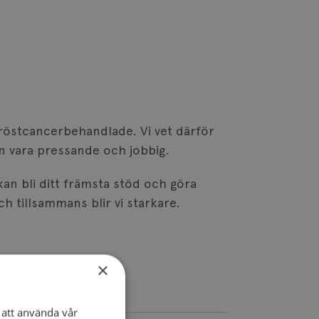
 bröstcancerbehandlade. Vi vet därför
n vara pressande och jobbig.
an bli ditt främsta stöd och göra
ch tillsammans blir vi starkare.
×
att använda vår